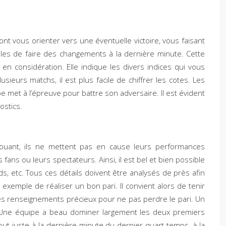
ont vous orienter vers une éventuelle victoire, vous faisant
ibles de faire des changements à la dernière minute. Cette
 considération. Elle indique les divers indices qui vous
usieurs matchs, il est plus facile de chiffrer les cotes. Les
 met à l’épreuve pour battre son adversaire. Il est évident
ostics.
uant, ils ne mettent pas en cause leurs performances
ans ou leurs spectateurs. Ainsi, il est bel et bien possible
s, etc. Tous ces détails doivent être analysés de près afin
xemple de réaliser un bon pari. Il convient alors de tenir
des renseignements précieux pour ne pas perdre le pari. Un
 Une équipe a beau dominer largement les deux premiers
ut juste à la dernière minute du dernier quart-temps, à la