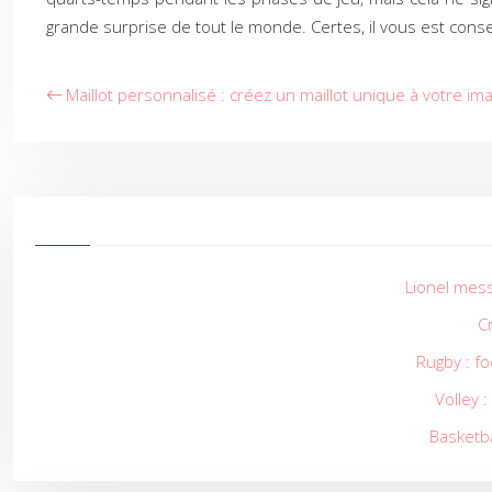
grande surprise de tout le monde. Certes, il vous est consei
Maillot personnalisé : créez un maillot unique à votre im
Lionel mess
Cr
Rugby : fo
Volley 
Basketba