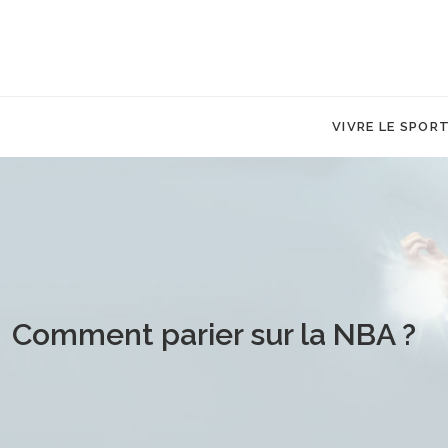
VIVRE LE SPOR
Comment parier sur la NBA ?