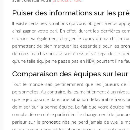
avant d’établir votre
pronostic NBA
.
Puiser des informations sur les p
Il existe certaines situations qui vous obligent à vous app
ainsi gagner votre pari. En effet, durant les dernières c
situation va également changer le cours du match. La co
permettent de bien marquer les essentiels pour les
pron
derniers matchs sont aussi intéressants à regarder. Ils pe
qu’une telle équipe ne passe pas en NBA, pourtant il ne fa
Comparaison des équipes sur leur 
Tout le monde sait pertinemment que les joueurs de 
personnelles. Au contraire, ils les maintiennent à un nivea
que le jeu bascule dans une situation défavorable à vos pr
de miser sur la bonne équipe. Le fait que votre équipe mi
compte de ce critère particulier. Le changement de joueur
parieur sur le
pronostic nba
ne perd jamais de vue le mo
quarts-temps pendant les phases de jeu, mais cela ne sign