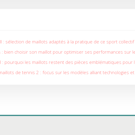
 : sélection de maillots adaptés à la pratique de ce sport collecti
 : bien choisir son maillot pour optimiser ses performances sur l
l : pourquoi les maillots restent des pièces emblématiques pour 
aillots de tennis 2 : focus sur les modèles alliant technologies et