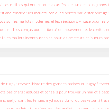
i : les maillots qui ont marqué la carrière de l’un des plus grands 
istiano ronaldo : les maillots iconiques portés par la star portuga
cus sur les maillots modernes et les rééditions vintage pour les
: des maillots conçus pour la liberté de mouvement et le confort 
ll : les maillots incontournables pour les amateurs et joueurs p
e de rugby : revivez l’histoire des grandes nations du rugby à traver
lots pas chers : astuces et conseils pour trouver un maillot à petit
 michael jordan : les tenues mythiques du roi du basketball à trav
s beaux maillots : tour d’horizon des maillots de sport les plus i