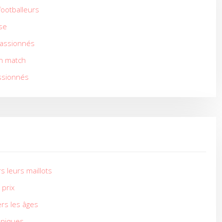
footballeurs
ise
 passionnés
en match
assionnés
s leurs maillots
 prix
ers les âges
coniques