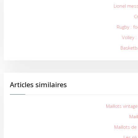
Lionel mess
Cr
Rugby : fo
Volley 
Basketba
Articles similaires
Maillots vintag
Mail
Maillots de
Les plu