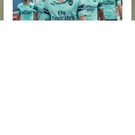
Maillots de
clubs
Achetez tous les derniers maillots des plus grands
clubs du monde (PSG, OM, Real Madrid, Barcelone,
Juventus…). Des maillots des clubs de
football
, de
handball
, de
rugby
et plein d’autres sports.