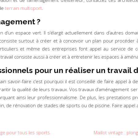
tion et de l’aménagement d’extérieur, contactez ces architecte
 de
terrain multisport
.
énagement ?
on d’un espace vert. Il s’élargit actuellement dans d’autres d
consiste surtout à créer et à concevoir un plan pour procéder
articuliers et même des entreprises font appel au service de c
ur travail consiste aussi à créer et à entretenir les espaces à amén
ssionnels pour un réaliser un travail
savoir-faire c’est pourquoi il est conseillé de faire appel à de
antir la qualité de leurs travaux. Vos travaux d’aménagement se
, marquant ainsi leur professionnalisme. De plus, les prestations 
jardin, de rénovation de stades de sports ou de piscine. Faire ap
age pour tous les sports
Maillot vintage : plo