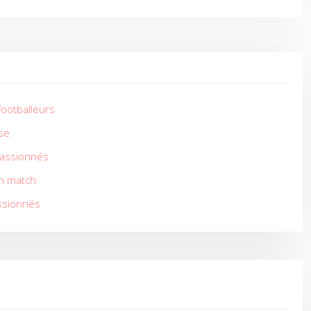
footballeurs
ise
 passionnés
en match
assionnés