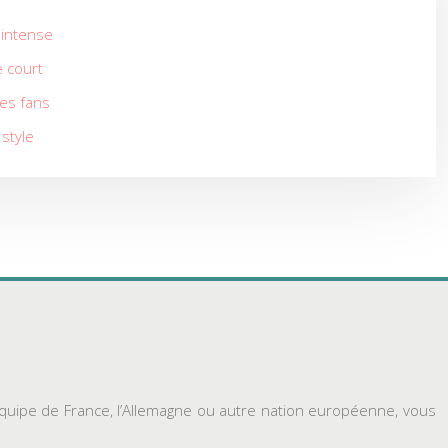
f intense
e court
les fans
 style
’équipe de France, l’Allemagne ou autre nation européenne, vous