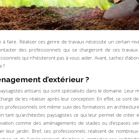
 à faire. Réaliser ces genre de travaux nécessite un certain niv
 contacter des professionnels qui se chargeront de ces trava
ofessionnels qui n’hésiteront pas à vous aider. Avant, sachez d’a
e ?
énagement d’extérieur ?
ysagistes artisans qui sont spécialisés dans le domaine. Leur m
e charge de les réaliser après leur conception. En effet, ce sont 
. Ces professionnels ont même suivi des formations en architecture
 en tant qu’architectes paysagistes ce qui leur permet de créer 
ovation comme des aménagements de stades ou d’espaces verts.
 leur jardin. Bref, ces professionnels réalisent de nombreux ser